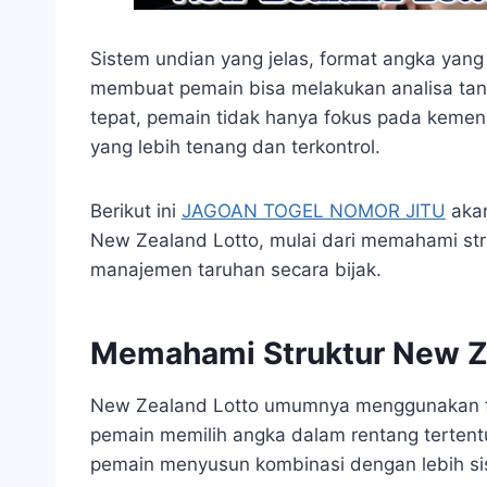
Sistem undian yang jelas, format angka yang 
membuat pemain bisa melakukan analisa tan
tepat, pemain tidak hanya fokus pada kemen
yang lebih tenang dan terkontrol.
Berikut ini
JAGOAN TOGEL NOMOR JITU
akan
New Zealand Lotto, mulai dari memahami st
manajemen taruhan secara bijak.
Memahami Struktur New Ze
New Zealand Lotto umumnya menggunakan f
pemain memilih angka dalam rentang tertentu
pemain menyusun kombinasi dengan lebih si