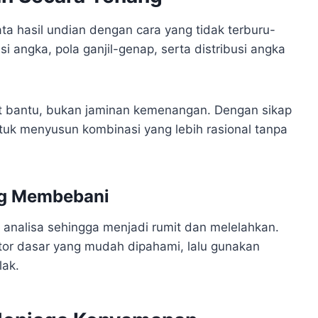
a hasil undian dengan cara yang tidak terburu-
 angka, pola ganjil-genap, serta distribusi angka
at bantu, bukan jaminan kemenangan. Dengan sikap
uk menyusun kombinasi yang lebih rasional tanpa
ng Membebani
analisa sehingga menjadi rumit dan melelahkan.
tor dasar yang mudah dipahami, lalu gunakan
lak.