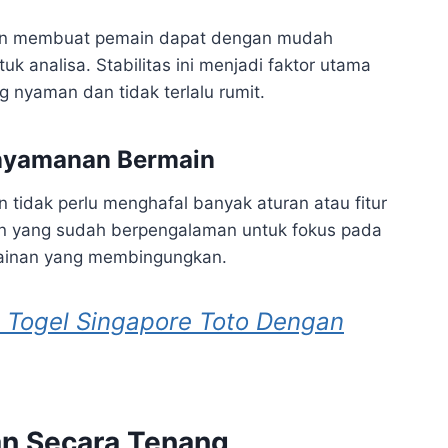
aran membuat pemain dapat dengan mudah
analisa. Stabilitas ini menjadi faktor utama
nyaman dan tidak terlalu rumit.
nyamanan Bermain
tidak perlu menghafal banyak aturan atau fitur
n yang sudah berpengalaman untuk fokus pada
mainan yang membingungkan.
n Togel Singapore Toto Dengan
an Secara Tenang