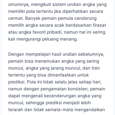
umumnya, mengikuti sistem undian angka yang
memiliki pola tertentu jika diperhatikan secara
cermat. Banyak pemain pemula cenderung
memilih angka secara acak berdasarkan firasat
atau angka favorit pribadi, namun hal ini sering
kali mengurangi peluang menang.
Dengan mempelajari hasil undian sebelumnya,
pemain bisa menemukan angka yang sering
muncul, angka yang jarang muncul, dan tren
tertentu yang bisa dimanfaatkan untuk
prediksi. Pola ini tidak selalu jelas setiap hari,
namun dengan pengamatan konsisten, pemain
dapat mengenali kecenderungan angka yang
muncul, sehingga prediksi menjadi lebih
terarah dan tidak semata-mata mengandalkan