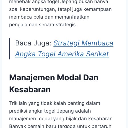
menebak angka togel Jepang bukan hanya
soal keberuntungan, tetapi juga kemampuan
membaca pola dan memanfaatkan
pengalaman secara strategis.
Baca Juga:
Strategi Membaca
Angka Togel Amerika Serikat
Manajemen Modal Dan
Kesabaran
Trik lain yang tidak kalah penting dalam
prediksi angka togel Jepang adalah
manajemen modal yang bijak dan kesabaran.
Banyak pemain baru tergoda untuk bertaruh