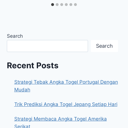
Search
Search
Recent Posts
Strategi Tebak Angka Togel Portugal Dengan
Mudah
Trik Prediksi Angka Togel Jepang Setiap Hari
Strategi Membaca Angka Togel Amerika
Serikat