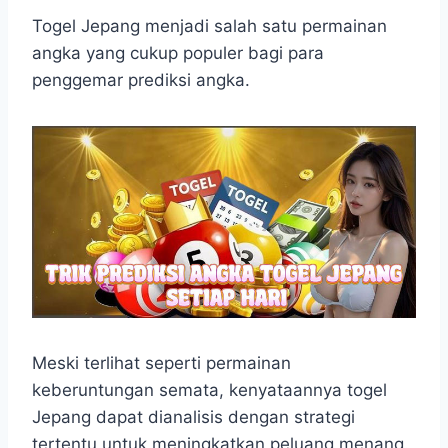
h
a
e
e
k
i
h
a
c
s
l
y
n
a
Togel Jepang menjadi salah satu permainan
t
e
s
e
p
e
r
angka yang cukup populer bagi para
s
b
e
g
e
e
penggemar prediksi angka.
A
o
n
r
p
o
g
a
p
k
e
m
r
Meski terlihat seperti permainan
keberuntungan semata, kenyataannya togel
Jepang dapat dianalisis dengan strategi
tertentu untuk meningkatkan peluang menang.