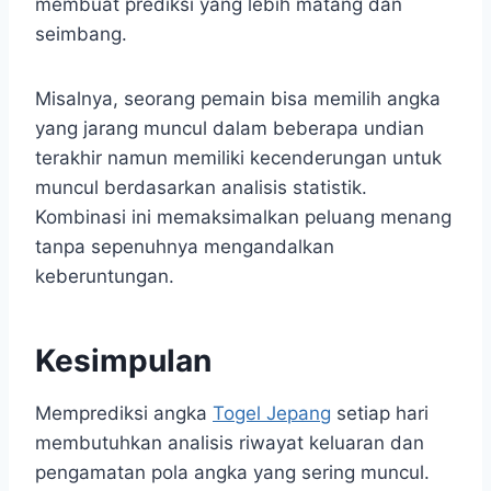
membuat prediksi yang lebih matang dan
seimbang.
Misalnya, seorang pemain bisa memilih angka
yang jarang muncul dalam beberapa undian
terakhir namun memiliki kecenderungan untuk
muncul berdasarkan analisis statistik.
Kombinasi ini memaksimalkan peluang menang
tanpa sepenuhnya mengandalkan
keberuntungan.
Kesimpulan
Memprediksi angka
Togel Jepang
setiap hari
membutuhkan analisis riwayat keluaran dan
pengamatan pola angka yang sering muncul.