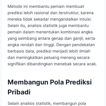
Metode ini membantu pemain membuat
prediksi lebih rasional dan terstruktur, karena
mereka tidak sekadar mengandalkan intuisi.
Selain itu, analisis statistik juga membantu
pemain dalam menentukan kombinasi angka
yang seimbang antara genap dan ganjil, serta
angka rendah dan tinggi. Dengan pendekatan
berbasis data, prediksi menjadi lebih ilmiah
dan meningkatkan peluang menang secara
signifikan dibandingkan menebak secara acak.
Membangun Pola Prediksi
Pribadi
Selain analisis statistik, membangun pola