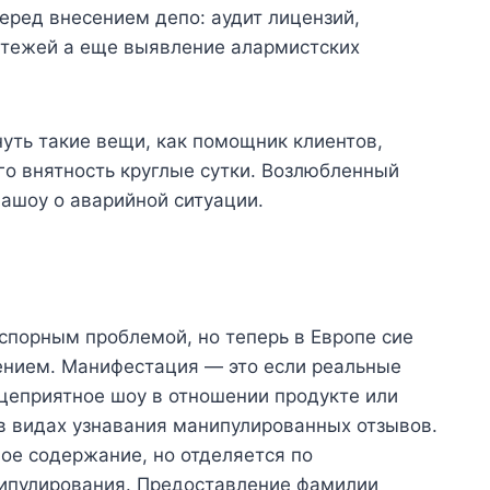
еред внесением депо: аудит лицензий,
атежей а еще выявление алармистских
уть такие вещи, как помощник клиентов,
го внятность круглые сутки. Возлюбленный
ашоу о аварийной ситуации.
спорным проблемой, но теперь в Европе сие
нием. Манифестация — это если реальные
цеприятное шоу в отношении продукте или
в видах узнавания манипулированных отзывов.
ое содержание, но отделяется по
нипулирования. Предоставление фамилии