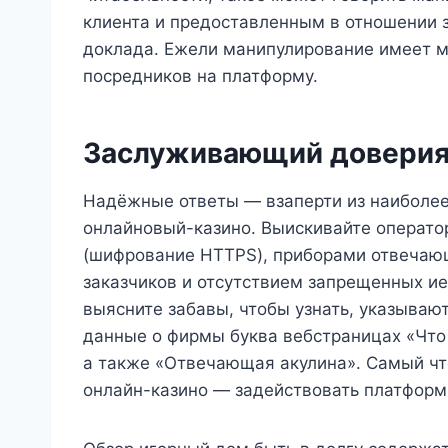
клиента и предоставленным в отношении з
доклада. Ежели манипулирование имеет ма
посредников на платформу.
Заслуживающий довери
Надёжные ответы — взаперти из наиболее
онлайновый-казино. Выискивайте операто
(шифрование HTTPS), приборами отвечаю
заказчиков и отсутствием запрещенных и
выясните забавы, чтобы узнать, указываю
данные о фирмы буква вебстраницах «Что
а также «Отвечающая акулина». Самый что
онлайн-казино — задействовать платформ