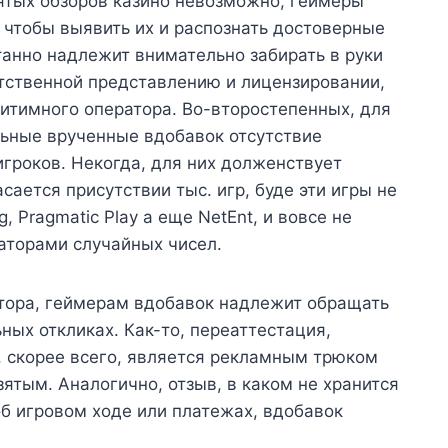
ятых обзоров казино невозможно, геймеры
 чтобы выявить их и распознать достоверные
анно надлежит внимательно забирать в руки
етственной представлению и лицензировании,
гитимного оператора. Во-второстепенных, для
ьные врученные вдобавок отсутствие
гроков. Некогда, для них долженствует
сается присутствии тыс. игр, буде эти игры не
 Pragmatic Play а еще NetEnt, и вовсе не
аторами случайных чисел.
атора, геймерам вдобавок надлежит обращать
ных откликах. Как-то, переаттестация,
 скорее всего, является рекламным трюком
зятым. Аналогично, отзыв, в каком не хранится
б игровом ходе или платежах, вдобавок