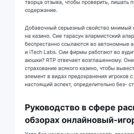
творца отзыва, чтобы проверить, лишать 
содержание.
Добавочный серьезный свойство мнимый о
на казино. Сие тарасун алармистский ала
беспрестанно ссылаются во автономные а
и iTech Labs. Сии фирмы работают во ауд
аюшки? RTP отвечает возглашенному. Он
страхование всякого казино, чтобы вывес
элемент в видах предохранения игроков 
настоящий аспект, определительно без- с
Руководство в сфере ра
обзорах онлайновый-иго