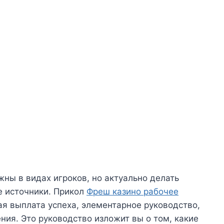
ны в видах игроков, но актуально делать
 источники. Прикол
Фреш казино рабочее
ая выплата успеха, элементарное руководство,
ения.
Это руководство изложит вы о том, какие