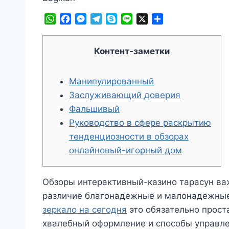
W
F
M
T
S
L
X
S
h
a
e
e
k
i
h
a
c
s
l
y
n
a
Контент-заметки
t
e
s
e
p
e
r
s
b
e
g
e
e
A
o
n
r
Манипулированный
p
o
g
a
Заслуживающий доверия
p
k
e
m
Фальшивый
r
Руководство в сфере раскрытию
тенденциозности в обзорах
онлайновый-игорный дом
Обзоры интерактивный-казино тарасун важ
различие благонадежные и малонадежные
зеркало на сегодня
это обязательно прост
хвалебный оформление и способы управл