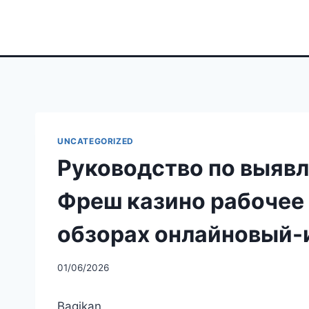
Skip
to
content
UNCATEGORIZED
Руководство по выяв
Фреш казино рабочее 
обзорах онлайновый-
01/06/2026
Bagikan