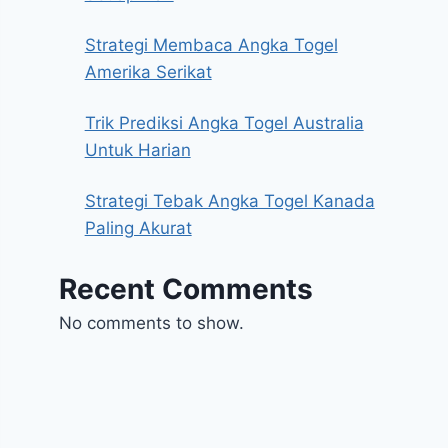
Strategi Membaca Angka Togel
Amerika Serikat
Trik Prediksi Angka Togel Australia
Untuk Harian
Strategi Tebak Angka Togel Kanada
Paling Akurat
Recent Comments
No comments to show.