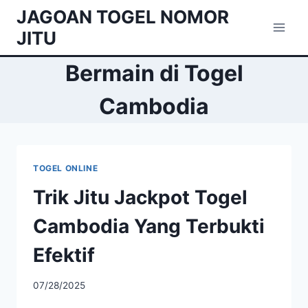
Skip
JAGOAN TOGEL NOMOR
to
JITU
content
Bermain di Togel
Cambodia
TOGEL ONLINE
Trik Jitu Jackpot Togel
Cambodia Yang Terbukti
Efektif
07/28/2025