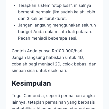
Terapkan sistem “stop loss”, misalnya
berhenti bermain jika sudah kalah lebih
dari 3 kali berturut-turut.
Jangan langsung menggunakan seluruh
budget Anda dalam satu kali putaran.
Pecah menjadi beberapa sesi.
Contoh Anda punya Rp100.000/hari.
Jangan langsung habiskan untuk 4D,
cobalah bagi menjadi 2D, colok bebas, dan
simpan sisa untuk esok hari.
Kesimpulan
Togel Cambodia, seperti permainan angka
lainnya, tetaplah permainan yang berbasis
probabilitas. Namun, dengan strategi yang