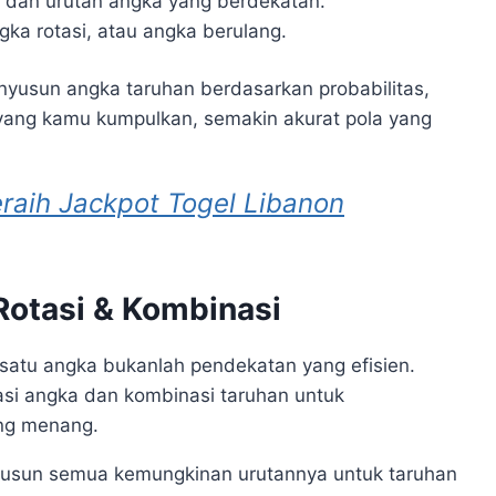
l, dan urutan angka yang berdekatan.
gka rotasi, atau angka berulang.
nyusun angka taruhan berdasarkan probabilitas,
yang kamu kumpulkan, semakin akurat pola yang
raih Jackpot Togel Libanon
Rotasi & Kombinasi
atu angka bukanlah pendekatan yang efisien.
asi angka dan kombinasi taruhan untuk
ng menang.
n susun semua kemungkinan urutannya untuk taruhan