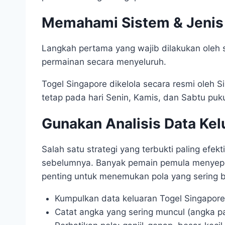
Memahami Sistem & Jenis 
Langkah pertama yang wajib dilakukan oleh 
permainan secara menyeluruh.
Togel Singapore dikelola secara resmi oleh 
tetap pada hari Senin, Kamis, dan Sabtu puk
Gunakan Analisis Data Ke
Salah satu strategi yang terbukti paling efek
sebelumnya. Banyak pemain pemula menyepel
penting untuk menemukan pola yang sering b
Kumpulkan data keluaran Togel Singapore 
Catat angka yang sering muncul (angka pa