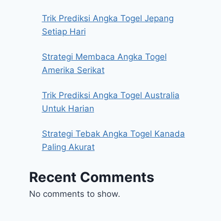
Trik Prediksi Angka Togel Jepang
Setiap Hari
Strategi Membaca Angka Togel
Amerika Serikat
Trik Prediksi Angka Togel Australia
Untuk Harian
Strategi Tebak Angka Togel Kanada
Paling Akurat
Recent Comments
No comments to show.