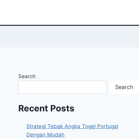
Search
Search
Recent Posts
Strategi Tebak Angka Togel Portugal
Dengan Mudah