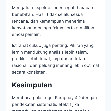
Mengatur ekspektasi mencegah harapan
berlebihan. Hasil tidak selalu sesuai
rencana, dan kemampuan menerima
kenyataan menjaga fokus serta stabilitas
emosi pemain.
Istirahat cukup juga penting. Pikiran yang
jernih mendukung analisis lebih tajam,
prediksi lebih tepat, keputusan tetap
rasional, dan peluang menang lebih optimal
secara konsisten.
Kesimpulan
Membaca pola Togel Paraguay 4D dengan
pendekatan sistematis efektif jika