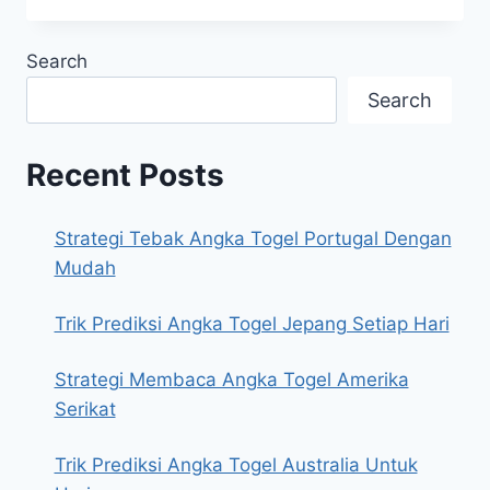
Search
Search
Recent Posts
Strategi Tebak Angka Togel Portugal Dengan
Mudah
Trik Prediksi Angka Togel Jepang Setiap Hari
Strategi Membaca Angka Togel Amerika
Serikat
Trik Prediksi Angka Togel Australia Untuk