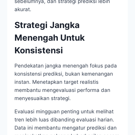
sebelumnya, dan strategi prediksi lebih
akurat.
Strategi Jangka
Menengah Untuk
Konsistensi
Pendekatan jangka menengah fokus pada
konsistensi prediksi, bukan kemenangan
instan. Menetapkan target realistis
membantu mengevaluasi performa dan
menyesuaikan strategi.
Evaluasi mingguan penting untuk melihat
tren lebih luas dibanding evaluasi harian.
Data ini membantu mengatur prediksi dan