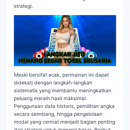
strategi.
Meski bersifat acak, permainan ini dapat
didekati dengan langkah-langkah
sistematis yang membantu meningkatkan
peluang meraih hasil maksimal.
Penggunaan data historis, pemilihan angka
secara seimbang, hingga pengelolaan
modal yang cermat menjadi bagian penting
dari strategi untuk menang besar. Berikut