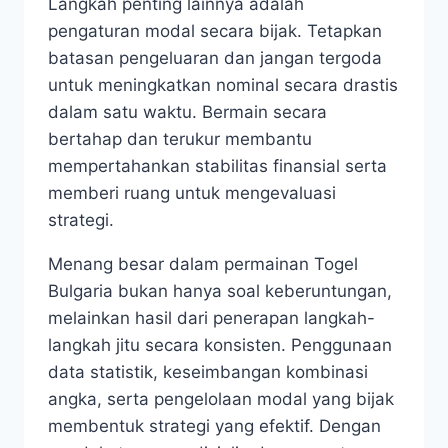
Langkah penting lainnya adalah
pengaturan modal secara bijak. Tetapkan
batasan pengeluaran dan jangan tergoda
untuk meningkatkan nominal secara drastis
dalam satu waktu. Bermain secara
bertahap dan terukur membantu
mempertahankan stabilitas finansial serta
memberi ruang untuk mengevaluasi
strategi.
Menang besar dalam permainan Togel
Bulgaria bukan hanya soal keberuntungan,
melainkan hasil dari penerapan langkah-
langkah jitu secara konsisten. Penggunaan
data statistik, keseimbangan kombinasi
angka, serta pengelolaan modal yang bijak
membentuk strategi yang efektif. Dengan