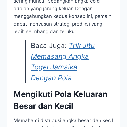
sering muncul, sedangkan angka cold
adalah yang jarang keluar. Dengan
menggabungkan kedua konsep ini, pemain
dapat menyusun strategi prediksi yang
lebih seimbang dan terukur.
Baca Juga:
Trik Jitu
Memasang Angka
Togel Jamaika
Dengan Pola
Mengikuti Pola Keluaran
Besar dan Kecil
Memahami distribusi angka besar dan kecil