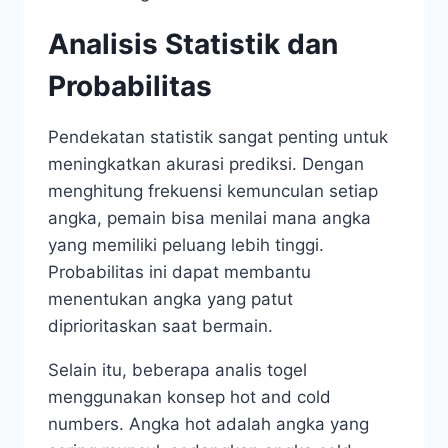
Analisis Statistik dan
Probabilitas
Pendekatan statistik sangat penting untuk
meningkatkan akurasi prediksi. Dengan
menghitung frekuensi kemunculan setiap
angka, pemain bisa menilai mana angka
yang memiliki peluang lebih tinggi.
Probabilitas ini dapat membantu
menentukan angka yang patut
diprioritaskan saat bermain.
Selain itu, beberapa analis togel
menggunakan konsep hot and cold
numbers. Angka hot adalah angka yang