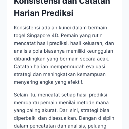
Konsistensi dan Catatan
Harian Prediksi
Konsistensi adalah kunci dalam bermain
togel Singapore 4D. Pemain yang rutin
mencatat hasil prediksi, hasil keluaran, dan
analisis pola biasanya memiliki keunggulan
dibandingkan yang bermain secara acak.
Catatan harian mempermudah evaluasi
strategi dan meningkatkan kemampuan
menyaring angka yang efektif.
Selain itu, mencatat setiap hasil prediksi
membantu pemain menilai metode mana
yang paling akurat. Dari sini, strategi bisa
diperbaiki dan disesuaikan. Dengan disiplin
dalam pencatatan dan analisis, peluang