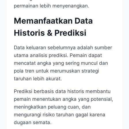
permainan lebih menyenangkan.
Memanfaatkan Data
Historis & Prediksi
Data keluaran sebelumnya adalah sumber
utama analisis prediksi. Pemain dapat
mencatat angka yang sering muncul dan
pola tren untuk merumuskan strategi
taruhan lebih akurat.
Prediksi berbasis data historis membantu
pemain menentukan angka yang potensial,
meningkatkan peluang cuan, dan
mengurangi risiko taruhan gagal karena
dugaan semata.