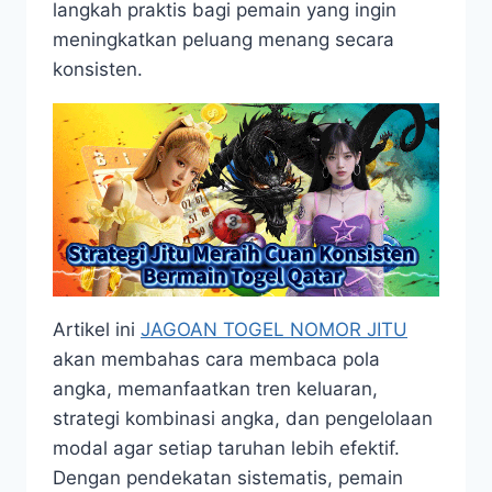
langkah praktis bagi pemain yang ingin
meningkatkan peluang menang secara
konsisten.
Artikel ini
JAGOAN TOGEL NOMOR JITU
akan membahas cara membaca pola
angka, memanfaatkan tren keluaran,
strategi kombinasi angka, dan pengelolaan
modal agar setiap taruhan lebih efektif.
Dengan pendekatan sistematis, pemain