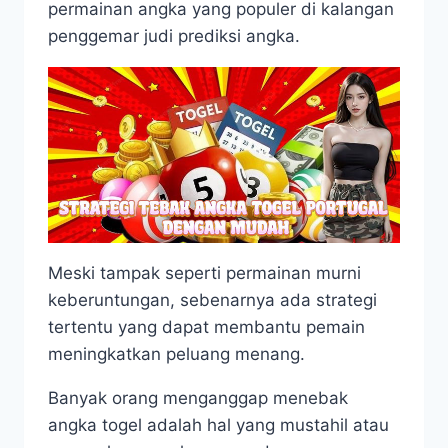
permainan angka yang populer di kalangan
penggemar judi prediksi angka.
Meski tampak seperti permainan murni
keberuntungan, sebenarnya ada strategi
tertentu yang dapat membantu pemain
meningkatkan peluang menang.
Banyak orang menganggap menebak
angka togel adalah hal yang mustahil atau