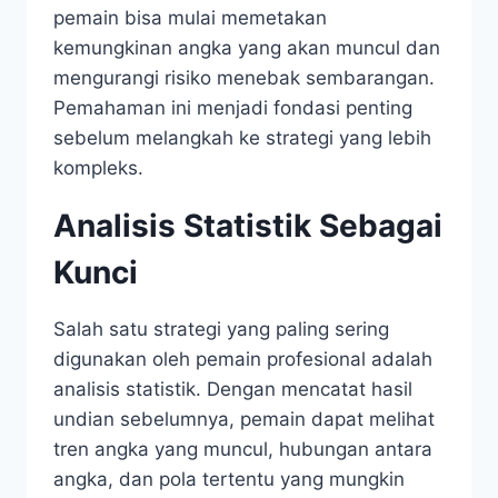
pemain bisa mulai memetakan
kemungkinan angka yang akan muncul dan
mengurangi risiko menebak sembarangan.
Pemahaman ini menjadi fondasi penting
sebelum melangkah ke strategi yang lebih
kompleks.
Analisis Statistik Sebagai
Kunci
Salah satu strategi yang paling sering
digunakan oleh pemain profesional adalah
analisis statistik. Dengan mencatat hasil
undian sebelumnya, pemain dapat melihat
tren angka yang muncul, hubungan antara
angka, dan pola tertentu yang mungkin