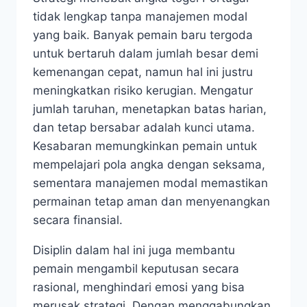
tidak lengkap tanpa manajemen modal
yang baik. Banyak pemain baru tergoda
untuk bertaruh dalam jumlah besar demi
kemenangan cepat, namun hal ini justru
meningkatkan risiko kerugian. Mengatur
jumlah taruhan, menetapkan batas harian,
dan tetap bersabar adalah kunci utama.
Kesabaran memungkinkan pemain untuk
mempelajari pola angka dengan seksama,
sementara manajemen modal memastikan
permainan tetap aman dan menyenangkan
secara finansial.
Disiplin dalam hal ini juga membantu
pemain mengambil keputusan secara
rasional, menghindari emosi yang bisa
merusak strategi. Dengan menggabungkan