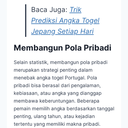
Baca Juga:
Trik
Prediksi Angka Togel
Jepang Setiap Hari
Membangun Pola Pribadi
Selain statistik, membangun pola pribadi
merupakan strategi penting dalam
menebak angka togel Portugal. Pola
pribadi bisa berasal dari pengalaman,
kebiasaan, atau angka yang dianggap
membawa keberuntungan. Beberapa
pemain memilih angka berdasarkan tanggal
penting, ulang tahun, atau kejadian
tertentu yang memiliki makna pribadi.