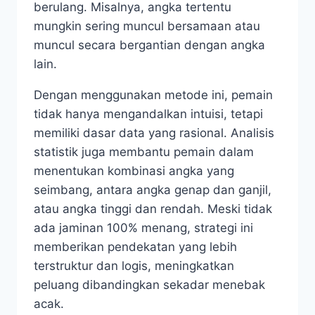
berulang. Misalnya, angka tertentu
mungkin sering muncul bersamaan atau
muncul secara bergantian dengan angka
lain.
Dengan menggunakan metode ini, pemain
tidak hanya mengandalkan intuisi, tetapi
memiliki dasar data yang rasional. Analisis
statistik juga membantu pemain dalam
menentukan kombinasi angka yang
seimbang, antara angka genap dan ganjil,
atau angka tinggi dan rendah. Meski tidak
ada jaminan 100% menang, strategi ini
memberikan pendekatan yang lebih
terstruktur dan logis, meningkatkan
peluang dibandingkan sekadar menebak
acak.