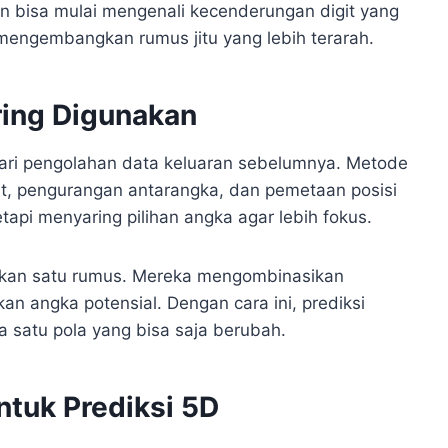
in bisa mulai mengenali kecenderungan digit yang
 mengembangkan rumus jitu yang lebih terarah.
ring Digunakan
ri pengolahan data keluaran sebelumnya. Metode
git, pengurangan antarangka, dan pemetaan posisi
api menyaring pilihan angka agar lebih fokus.
lkan satu rumus. Mereka mengombinasikan
angka potensial. Dengan cara ini, prediksi
da satu pola yang bisa saja berubah.
tuk Prediksi 5D