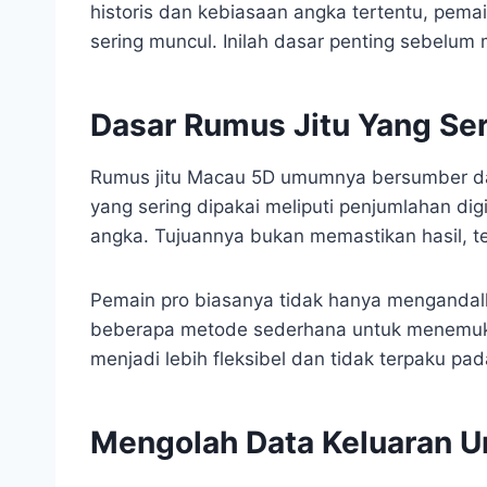
historis dan kebiasaan angka tertentu, pema
sering muncul. Inilah dasar penting sebelum
Dasar Rumus Jitu Yang Se
Rumus jitu Macau 5D umumnya bersumber da
yang sering dipakai meliputi penjumlahan di
angka. Tujuannya bukan memastikan hasil, tet
Pemain pro biasanya tidak hanya menganda
beberapa metode sederhana untuk menemukan 
menjadi lebih fleksibel dan tidak terpaku pa
Mengolah Data Keluaran Un