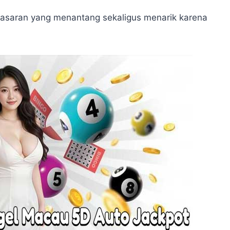
pasaran yang menantang sekaligus menarik karena