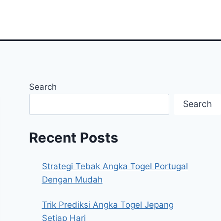
Search
Search
Recent Posts
Strategi Tebak Angka Togel Portugal
Dengan Mudah
Trik Prediksi Angka Togel Jepang
Setiap Hari